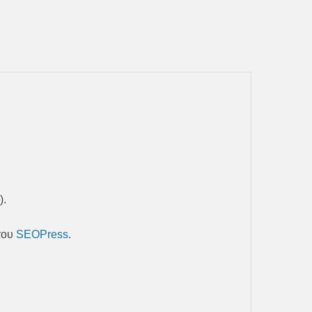
).
του
SEOPress
.