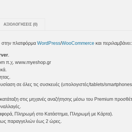
ΑΞΙΟΛΟΓΉΣΕΙΣ (0)
νο στην πλατφόρμα
WordPress
/
WooCommerce
και περιλαμβάνει:
rver
.
om π.χ. www.myeshop.gr
κά.
ητας.
σίαση σε όλες τις συσκευές (υπολογιστές/tablets/smartphones
η κατάταξη στις μηχανές αναζήτησης μέσω του Premium προσθέ
υναλλαγές.
ταφορά, Πληρωμή στο Κατάστημα, Πληρωμή με Κάρτα).
εως παραγγελιών έως 2 ώρες.