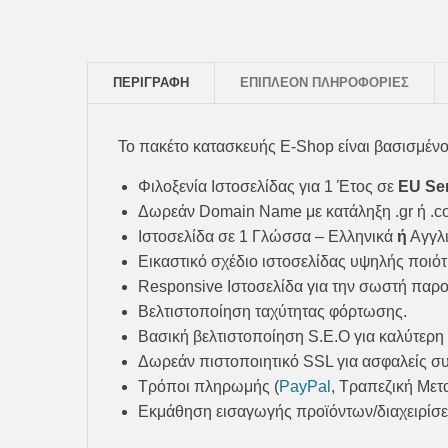
ΠΕΡΙΓΡΑΦΉ
ΕΠΙΠΛΈΟΝ ΠΛΗΡΟΦΟΡΊΕΣ
Το πακέτο κατασκευής E-Shop είναι βασισμέ
Φιλοξενία Ιστοσελίδας για 1 Έτος σε
EU Se
Δωρεάν Domain Name με κατάληξη .gr ή .c
Ιστοσελίδα σε 1 Γλώσσα – Ελληνικά
ή
Αγγλι
Εικαστικό σχέδιο ιστοσελίδας υψηλής ποιότ
Responsive Ιστοσελίδα για την σωστή παρου
Βελτιστοποίηση ταχύτητας φόρτωσης.
Βασική βελτιστοποίηση S.E.O για καλύτερ
Δωρεάν πιστοποιητικό SSL για ασφαλείς σ
Τρόποι πληρωμής (
PayPal
, Τραπεζική Με
Εκμάθηση εισαγωγής προϊόντων/διαχειρίσ