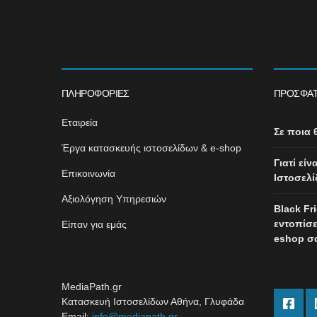
ΠΛΗΡΟΦΟΡΊΕΣ
ΠΡΌΣΦΑΤ
Εταιρεία
Σε ποια 
Έργα κατασκευής ιστοσελίδων & e-shop
Γιατί εί
Επικοινωνία
Ιστοσελί
Αξιολόγηση Υπηρεσιών
Black Fr
εντοπίσε
Είπαν για εμάς
eshop σ
MediaPath.gr
Κατασκευή Ιστοσελίδων Αθήνα, Γλυφάδα
Email:
info@mediapath.gr