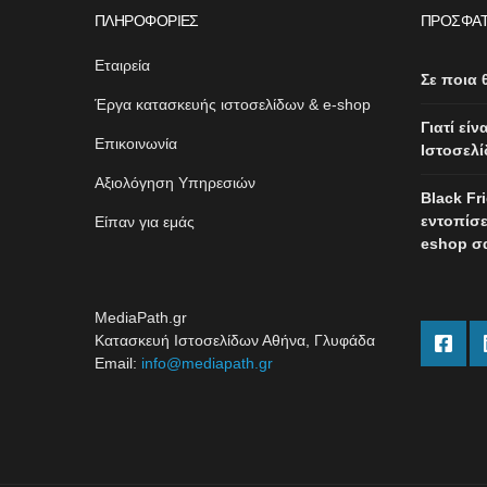
ΠΛΗΡΟΦΟΡΊΕΣ
ΠΡΌΣΦΑΤ
Εταιρεία
Σε ποια 
Έργα κατασκευής ιστοσελίδων & e-shop
Γιατί εί
Επικοινωνία
Ιστοσελί
Αξιολόγηση Υπηρεσιών
Black Fr
εντοπίσε
Είπαν για εμάς
eshop σ
MediaPath.gr
Κατασκευή Ιστοσελίδων Αθήνα, Γλυφάδα
Email:
info@mediapath.gr