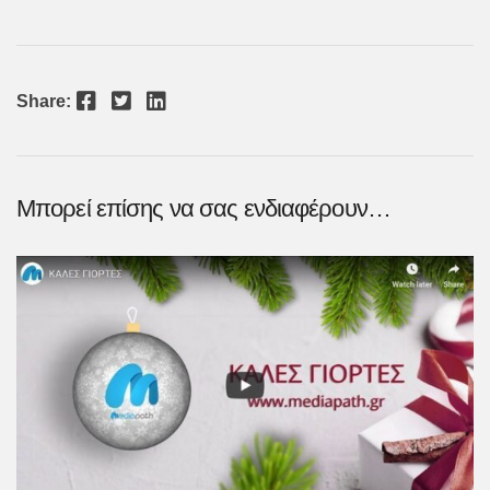
κ
ε
μ
ε
0
α
π
Facebook
Twitter
LinkedIn
Share:
ό
5
Μπορεί επίσης να σας ενδιαφέρουν…