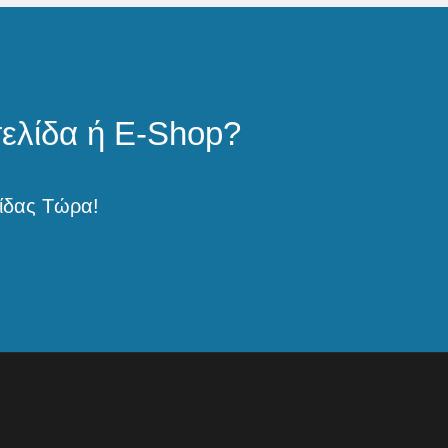
π
ό
5
σελίδα ή E-Shop?
ίδας Τώρα!